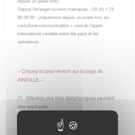
depuis un poste fixe)
Depuis l'etranger ou hors metropole: +33 (0) 1 73
60 39 39 : uniquement depuis un poste fixe, au
cout d'une communication + cout de l'appel
international variable selon les pays et les
operateurs.
-- Cliquez ici pour revenir sur la page de
AINCILLE --
(*) : Attention des frais téléphoniques peuvent
être appliqués.
PS : Le site www.lescommunes.com n'a aucun
lien direct avec
Service public
. Il vous permet
simplement de vous connecter à leur site