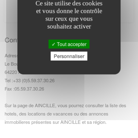
Ce site utilise des cookies
internet. Il ne fournit aucune prestation.
et vous donne le contrôle
sur ceux que vous
souhaitez activer
Contact Mairie
Tout accepter
Adresse :
Personnaliser
Le Bourg
64220 AINCILLE
Tel :+33 (0)5.59.37.30.26
Fax :05.59.37.30.26
Sur la page de AINCILLE, vous pourrez consulter la
liste des
hotels
,
des locations de vacances
ou des
annonces
immobilieres
présentes sur AINCILLE et sa région.