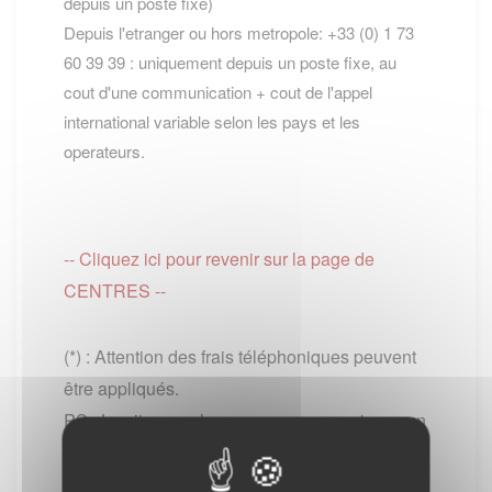
depuis un poste fixe)
Depuis l'etranger ou hors metropole: +33 (0) 1 73
60 39 39 : uniquement depuis un poste fixe, au
cout d'une communication + cout de l'appel
international variable selon les pays et les
operateurs.
-- Cliquez ici pour revenir sur la page de
CENTRES --
(*) : Attention des frais téléphoniques peuvent
être appliqués.
PS : Le site www.lescommunes.com n'a aucun
lien direct avec
Service public
. Il vous permet
simplement de vous connecter à leur site