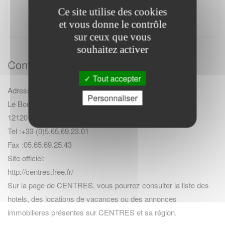
internet. Il ne fournit aucune prestation.
Ce site utilise des cookies
et vous donne le contrôle
sur ceux que vous
souhaitez activer
Contact Mairie
Tout accepter
Adresse :
Personnaliser
Le Bourg
12120 CENTRES
Tel :+33 (0)5.65.69.23.01
Fax :05.65.69.25.43
Site officiel:
http://centres.free.fr/
Sur la page de CENTRES, vous pourrez consulter la
liste des
hotels
,
des locations de vacances
ou des
annonces
immobilieres
présentes sur CENTRES et sa région.