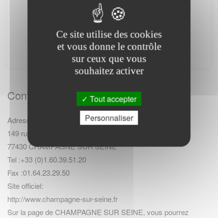
PS : Le site www.lescommunes.com n'a aucun
lien direct avec
Service public
. Il vous permet
simplement de vous connecter à leur site
Ce site utilise des cookies
internet. Il ne fournit aucune prestation.
et vous donne le contrôle
sur ceux que vous
souhaitez activer
Contact Mairie
Tout accepter
Personnaliser
Adresse :
149 rue Grande
77430 CHAMPAGNE SUR SEINE
Tel :+33 (0)1.60.39.51.20
Fax :01.64.23.29.50
Site officiel:
http://www.champagne-sur-seine.fr
Sur la page de CHAMPAGNE SUR SEINE, vous pourrez