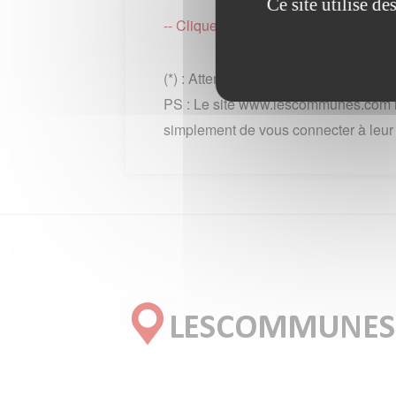
Ce site utilise d
-- Cliquez ici pour revenir sur la p
(*) : Attention des frais téléphonique
PS : Le site www.lescommunes.com n
simplement de vous connecter à leur si