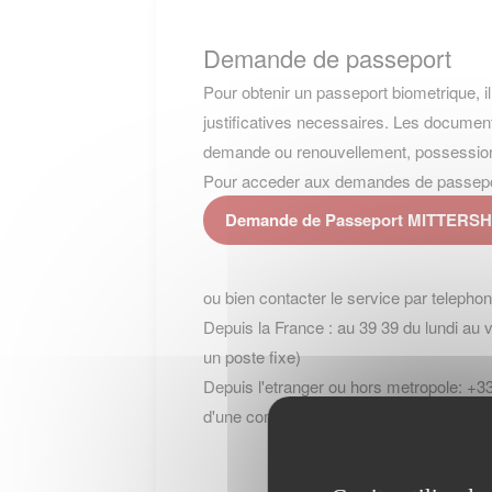
Demande de passeport
Pour obtenir un passeport biometrique, i
justificatives necessaires. Les document
demande ou renouvellement, possession (
Pour acceder aux demandes de passeport, 
Demande de Passeport MITTERS
ou bien contacter le service par telepho
Depuis la France : au 39 39 du lundi au 
un poste fixe)
Depuis l'etranger ou hors metropole: +33
d'une communication + cout de l'appel int