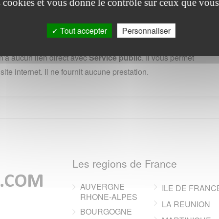
es cookies et vous donne le contrôle sur ceux que vous
age de MITTERSHEIM --
Tout accepter
Personnaliser
s peuvent être appliqués.
'a aucun lien direct avec
Service public
. Il vous permet
te internet. Il ne fournit aucune prestation.
Les regions de France
AUVERGNE
ILE DE FRANC
RHONE-ALPES
LA REUNION
BOURGOGNE