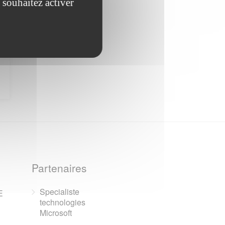
 souhaitez activer
Partenaires
Specialiste
E
technologies
Microsoft