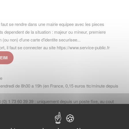
l faut se rendre dans une mairie equipee avec les pieces
s dependent de la situation : majeur ou mineur, premiere
ou non) d'une carte d'identite securisee...
il faut se connecter au site https://www.service-public.fr
HEIM
ne
vendredi de 8h30 a 19h (en France, 0,15 euros ttc/minute depuis
 (0) 1 73 60 39 39 : uniquement depuis un poste fixe, au cout
ernational variable selon les pays et les operateurs.