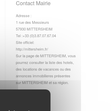
Contact Mairie
Adresse :
1 rue des Messieurs
57930 MITTERSHEIM
Tel :+33 (0)3.87.07.67.04
Site officiel:
http://mittersheim.fr/
Sur la page de MITTERSHEIM, vous
pourrez consulter la
liste des hotels
,
des locations de vacances
ou des
annonces immobilieres
présentes
sur MITTERSHEIM et sa région.