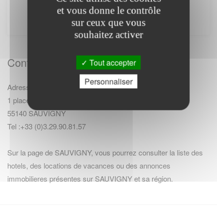
et vous donne le contrôle
internet. Il ne fournit aucune prestation.
sur ceux que vous
souhaitez activer
Contact Mairie
Tout accepter
Personnaliser
Adresse :
1 place de la Mairie
55140 SAUVIGNY
Tel :+33 (0)3.29.90.81.57
Sur la page de SAUVIGNY, vous pourrez consulter la
liste des
hotels
,
des locations de vacances
ou des
annonces
immobilieres
présentes sur SAUVIGNY et sa région.