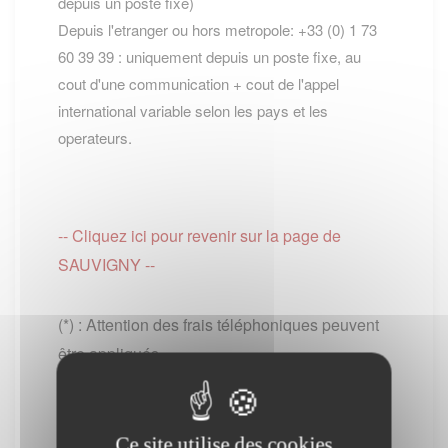
depuis un poste fixe)
Depuis l'etranger ou hors metropole: +33 (0) 1 73
60 39 39 : uniquement depuis un poste fixe, au
cout d'une communication + cout de l'appel
international variable selon les pays et les
operateurs.
-- Cliquez ici pour revenir sur la page de
SAUVIGNY --
(*) : Attention des frais téléphoniques peuvent
être appliqués.
PS : Le site www.lescommunes.com n'a aucun
lien direct avec
Service public
. Il vous permet
simplement de vous connecter à leur site
Ce site utilise des cookies