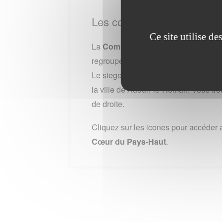
Les communes de Commun
Ce site utilise d
La
Communauté de communes Cœu
regroupe 25 communes. Lors du derni
Le siege de la Communauté de comm
la ville de Audun-le-Roman. Vous tro
de droite.
Cliquez sur les icones pour accéder 
Cœur du Pays-Haut
.