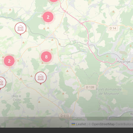
2
8
2
Leaflet
|
©
OpenStreetMap
Contributor