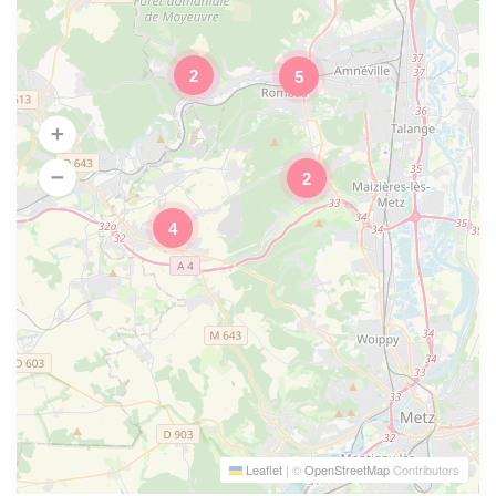
2
5
2
4
Leaflet
|
©
OpenStreetMap
Contributors