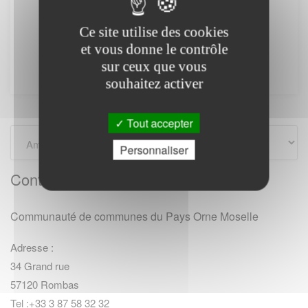
Cliquez sur les icones pour accéder aux villes
Ce site utilise des cookies
et communes de la
Communauté de
et vous donne le contrôle
communes du Pays Orne Moselle
.
sur ceux que vous
souhaitez activer
Tout accepter
Personnaliser
Contact communaute
Communauté de communes du Pays Orne Moselle
Adresse :
34 Grand rue
57120 Rombas
Tel :+33 3 87 58 32 32