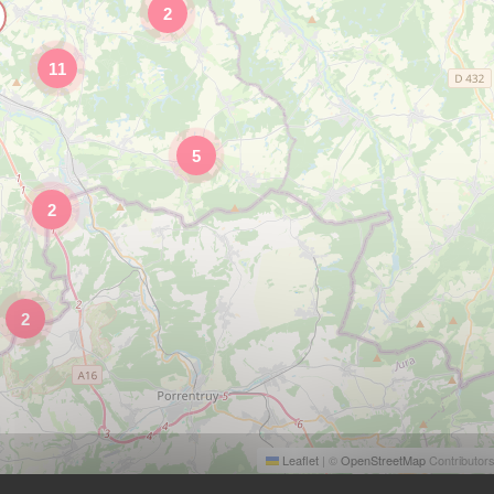
2
11
5
2
2
Leaflet
|
©
OpenStreetMap
Contributor