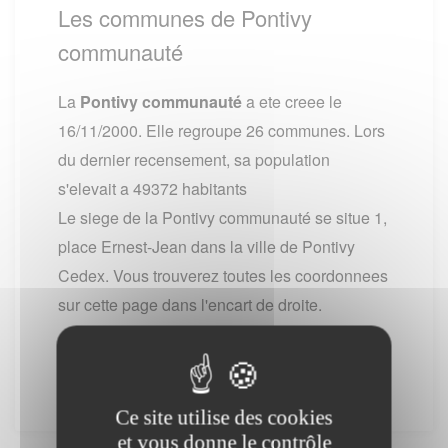
Les communes de Pontivy
communauté
La
Pontivy communauté
a ete creee le
16/11/2000. Elle regroupe 26 communes. Lors
du dernier recensement, sa population
s'elevait a 49372 habitants
Le siege de la Pontivy communauté se situe 1,
place Ernest-Jean dans la ville de Pontivy
Cedex. Vous trouverez toutes les coordonnees
sur cette page dans l'encart de droite.
Cliquez sur les icones pour accéder aux villes
et communes de la
Pontivy communauté
.
Ce site utilise des cookies
et vous donne le contrôle