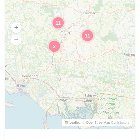
11
11
2
Leaflet
|
©
OpenStreetMap
Contributors