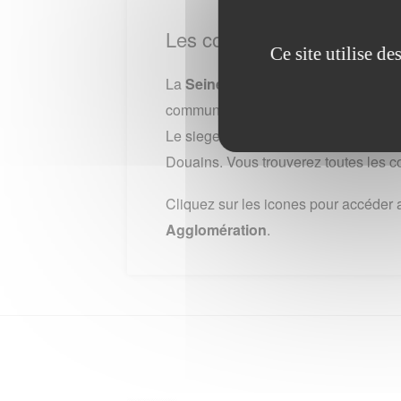
Les communes de Seine N
Ce site utilise d
La
Seine Normandie Agglomératio
communes. Lors du dernier recenseme
Le siege de la Seine Normandie Agglo
Douains. Vous trouverez toutes les co
Cliquez sur les icones pour accéder 
Agglomération
.