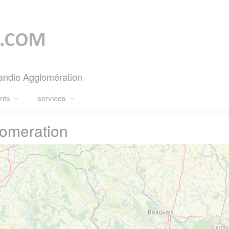
andie Agglomération
nts
services
omeration