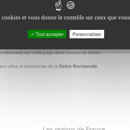
ormandie Agglomération
es cookies et vous donne le contrôle sur ceux que vous
n
a ete creee le 01 Janvier 2017. Elle regroupe 65
Tout accepter
Personnaliser
nt, sa population s'elevait a 84224 habitants
mération se situe 12 rue de la Mare à Jouy dans la ville de
ordonnees sur cette page dans l'encart de droite.
aux villes et communes de la
Seine Normandie
Les regions de France