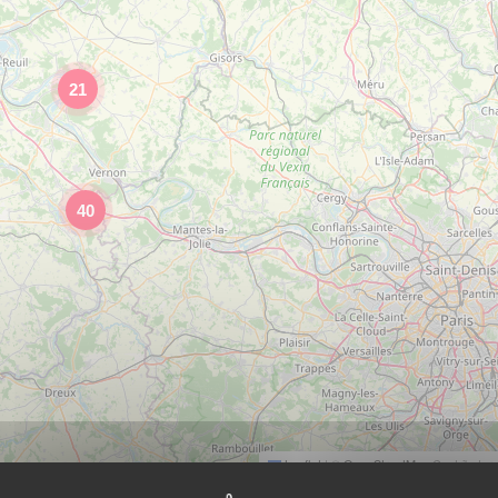
21
40
Leaflet
|
©
OpenStreetMap
Contributor