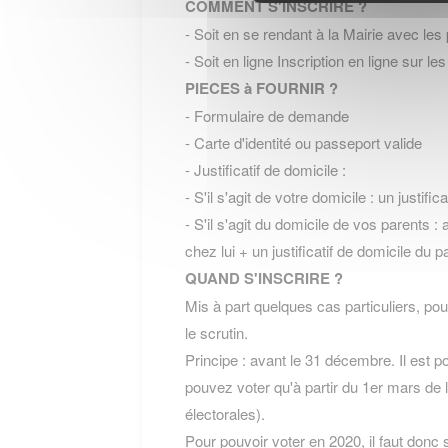
COMMENT S'INSCRIRE ?
- Soit en se rendant à la Mairie avec les
- Soit en ligne Inscription en ligne sur les
PIECES à FOURNIR ?
- Formulaire de demande
- Carte d'identité ou passeport valide
- Justificatif de domicile :
- S'il s'agit de votre domicile : un justif
- S'il s'agit du domicile de vos parents : 
chez lui + un justificatif de domicile du p
QUAND S'INSCRIRE ?
Mis à part quelques cas particuliers, pour
le scrutin.
Principe : avant le 31 décembre. Il est 
pouvez voter qu'à partir du 1er mars de l
électorales).
Pour pouvoir voter en 2020, il faut donc 