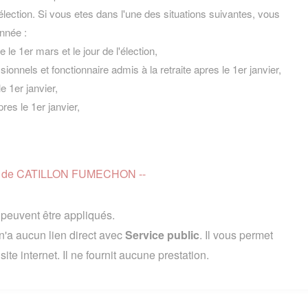
l'élection. Si vous etes dans l'une des situations suivantes, vous
nnée :
 le 1er mars et le jour de l'élection,
nnels et fonctionnaire admis à la retraite apres le 1er janvier,
le 1er janvier,
pres le 1er janvier,
 page de CATILLON FUMECHON --
s peuvent être appliqués.
'a aucun lien direct avec
Service public
. Il vous permet
te internet. Il ne fournit aucune prestation.