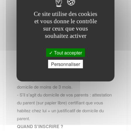
COMMENT S'INSCRIRE ?
Ce site utilise des cookies
- Soit en se rendant à la Mairie avec les pieces
et vous donne le contrôle
exigées,
sur ceux que vous
- Soit en ligne Inscription en ligne sur les listes
souhaitez activer
électorales (site service-public.fr)
PIECES à FOURNIR ?
Tout accepter
- Formulaire de demande
- Carte d'identité ou passeport valide
Personnaliser
- Justificatif de domicile :
- S'il s'agit de votre domicile : un justificatif de
domicile de moins de 3 mois.
- S'il s'agit du domicile de vos parents : attestation
du parent (sur papier libre) certifiant que vous
habitez chez lui + un justificatif de domicile du
parent.
QUAND S'INSCRIRE ?