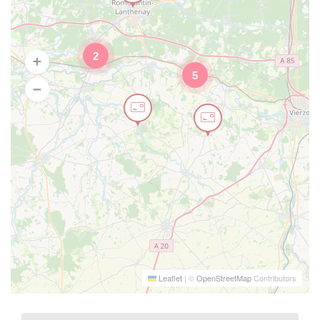
2
5
Leaflet
|
©
OpenStreetMap
Contributors