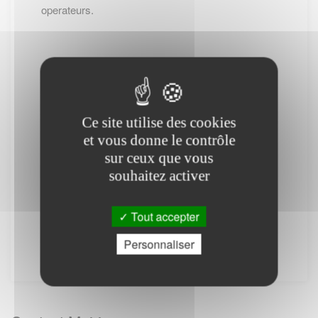
operateurs.
-- Cliquez ici pour revenir sur la page de
CATIGNY --
Ce site utilise des cookies
et vous donne le contrôle
(*) : Attention des frais téléphoniques peuvent
sur ceux que vous
être appliqués.
souhaitez activer
PS : Le site www.lescommunes.com n'a aucun
lien direct avec
Service public
. Il vous permet
Tout accepter
simplement de vous connecter à leur site
Personnaliser
internet. Il ne fournit aucune prestation.