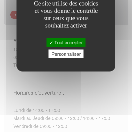
Ce site utilise des cookies
et vous donne le contrôle
FRANCE SERVICES - LASSIGNY
sur ceux que vous
souhaitez activer
Vous rendre sur place :
Tout accepter
10 rue Saint-Crépin
Personnaliser
60310 Lassigny
Tel :+33 (0)344435160 (*)
Horaires d'ouverture :
Lundi de 14:00 - 17:00
Mardi au Jeudi de 09:00 - 12:00 / 14:00 - 17:00
Vendredi de 09:00 - 12:00