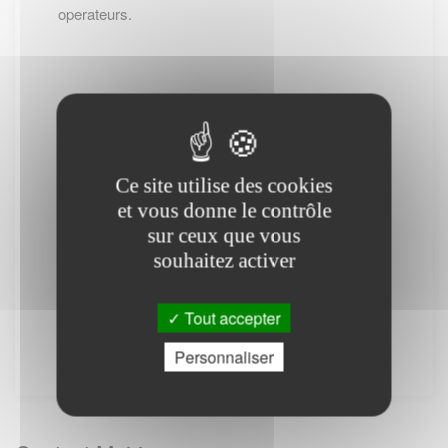
operateurs.
-- Cliquez ici pour revenir sur la page de
JUNIVILLE --
Ce site utilise des cookies
(*) : Attention des frais téléphoniques peuvent
et vous donne le contrôle
être appliqués.
sur ceux que vous
PS : Le site www.lescommunes.com n'a aucun
souhaitez activer
lien direct avec
Service public
. Il vous permet
simplement de vous connecter à leur site
Tout accepter
internet. Il ne fournit aucune prestation.
Personnaliser