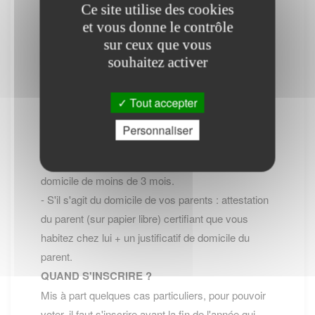
Ce site utilise des cookies
- Soit en se rendant à la Mairie avec les pieces
et vous donne le contrôle
exigées,
sur ceux que vous
- Soit en ligne Inscription en ligne sur les listes
souhaitez activer
électorales (site service-public.fr)
PIECES à FOURNIR ?
Tout accepter
- Formulaire de demande
- Carte d'identité ou passeport valide
Personnaliser
- Justificatif de domicile :
- S'il s'agit de votre domicile : un justificatif de
domicile de moins de 3 mois.
- S'il s'agit du domicile de vos parents : attestation
du parent (sur papier libre) certifiant que vous
habitez chez lui + un justificatif de domicile du
parent.
QUAND S'INSCRIRE ?
Mis à part quelques cas particuliers, pour pouvoir
voter, il faut s'inscrire avant la fin de l'année qui