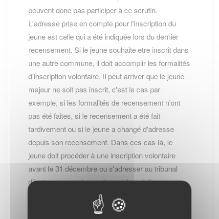
peuvent donc pas participer à ce scrutin.
L'adresse prise en compte pour l'inscription du
jeune est celle qui a été indiquée lors du dernier
recensement. Si le jeune souhaite etre inscrit dans
une autre commune, il doit accomplir les formalités
d'inscription volontaire. Il peut arriver que le jeune
majeur ne soit pas inscrit, c'est le cas par
exemple, si les formalités de recensement n'ont
pas été faites, si le recensement a été fait
tardivement ou si le jeune a changé d'adresse
depuis son recensement. Dans ces cas-là, le
jeune doit procéder à une inscription volontaire
avant le 31 décembre ou s'adresser au tribunal
d'instance pour demander son inscription.
Inscription volontaire
COMMENT S'INSCRIRE ?