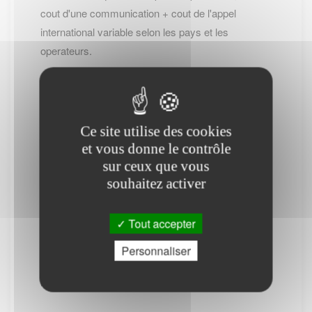
cout d'une communication + cout de l'appel
international variable selon les pays et les
operateurs.
-- Cliquez ici pour revenir sur la page de
Ce site utilise des cookies
MONT ORMEL --
et vous donne le contrôle
sur ceux que vous
(*) : Attention des frais téléphoniques peuvent
souhaitez activer
être appliqués.
PS : Le site www.lescommunes.com n'a aucun
Tout accepter
lien direct avec
Service public
. Il vous permet
Personnaliser
simplement de vous connecter à leur site
internet. Il ne fournit aucune prestation.