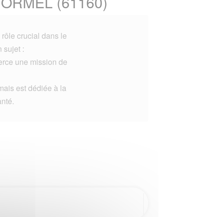
T ORMEL (61160)
rôle crucial dans le
 sujet :
xerce une mission de
mais est dédiée à la
anté.