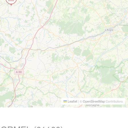
Leaflet
|
©
OpenStreetMap
Contributors