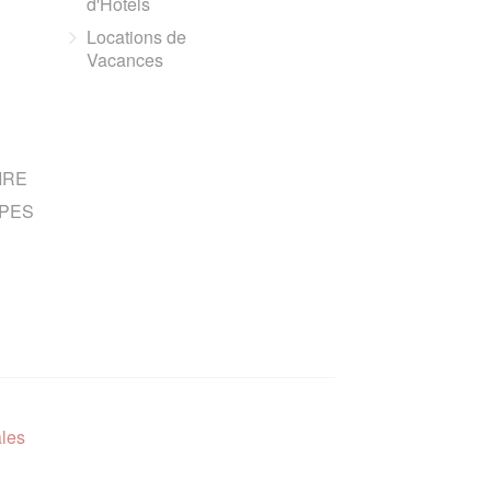
d'Hotels
Locations de
Vacances
IRE
PES
ales