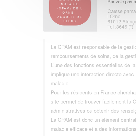
Par voie posta
MALADIE
(CPAM) DE L
Caisse prima
ORNE -
l Orne
ACCUEIL DE
61012 Alenç
FLERS
Tel :3646 (*)
La CPAM est responsable de la gestio
remboursements de soins, de la gesti
L'une des fonctions essentielles de l
implique une interaction directe avec 
maladie.
Pour les résidents en France cherchan
site permet de trouver facilement la
administratives ou obtenir des rense
La CPAM est donc un élément central 
maladie efficace et à des information