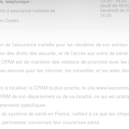
13:30 - 16:30
le, telephonique :
Jeudi de 09:00
Vendredi de 09
ire d assurance maladie de
16:30
on Cedex
n de l'assurance maladie pour les résidents de son secteur
on des droits des assurés, et de l'accès aux soins de santé
a CPAM est de maintenir des relations de proximité avec les
les assurés pour les informer, les conseiller, et les aider d
t à localiser la CPAM la plus proche, le site www.lescommun
 CPAM de son département ou de sa localité, ce qui est prat
ignements spécifiques.
du système de santé en France, veillant à ce que les citoy
s pertinentes concernant leur couverture santé.