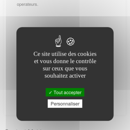
operateurs.
-- Cliquez ici pour revenir sur la page de
PIROU --
Ce site utilise des cookies
(*) : Attention des frais téléphoniques peuvent
et vous donne le contrôle
être appliqués.
sur ceux que vous
PS : Le site www.lescommunes.com n'a aucun
souhaitez activer
lien direct avec
Service public
. Il vous permet
simplement de vous connecter à leur site
Tout accepter
internet. Il ne fournit aucune prestation.
Personnaliser