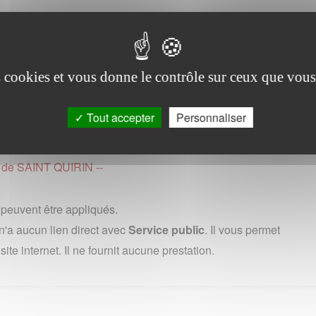
ne
vendredi de 8h30 a 19h (en France, 0,15 euros ttc/minute depuis
es cookies et vous donne le contrôle sur ceux que vous
 (0) 1 73 60 39 39 : uniquement depuis un poste fixe, au cout
ernational variable selon les pays et les operateurs.
Tout accepter
Personnaliser
ge de SAINT QUIRIN --
s peuvent être appliqués.
'a aucun lien direct avec
Service public
. Il vous permet
te internet. Il ne fournit aucune prestation.