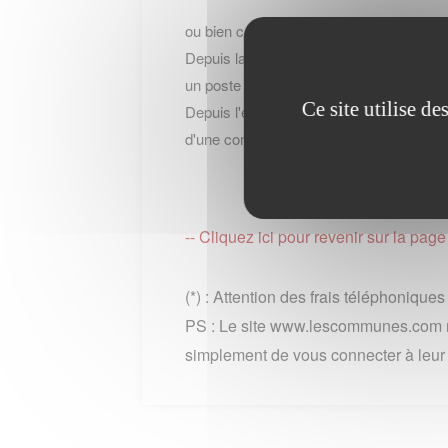
ou bien contacter le service par telepho
Depuis la France : au 39 39 du lundi au 
un poste fixe)
Ce site utilise d
Depuis l'etranger ou hors metropole: +33
d'une communication + cout de l'appel int
-- Cliquez ici pour revenir sur la pa
(*) : Attention des frais téléphonique
PS : Le site www.lescommunes.com n
simplement de vous connecter à leur si