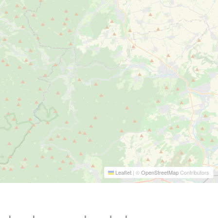
Leaflet
|
©
OpenStreetMap
Contributors