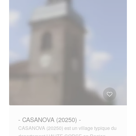
- CASANOVA (20250) -
CASANOVA (20250) est un village typique du