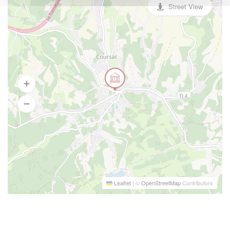
Street View
Leaflet
|
©
OpenStreetMap
Contributors