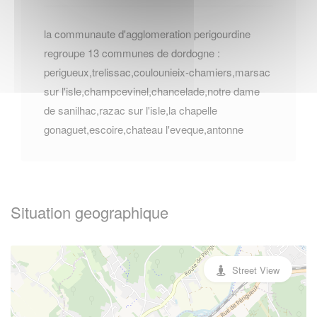
la communaute d'agglomeration perigourdine
regroupe 13 communes de dordogne :
perigueux,trelissac,coulounieix-chamiers,marsac
sur l'isle,champcevinel,chancelade,notre dame
de sanilhac,razac sur l'isle,la chapelle
gonaguet,escoire,chateau l'eveque,antonne
Situation geographique
Street View