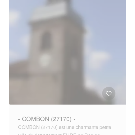
- COMBON (27170) -
COMBON (27170) est une charmante petite