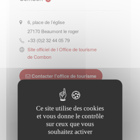
6, place de l’église
27170
Beaumont le roger
+33 (0)2 32 44 05 79
Site officiel de l Office de tourisme
de Combon
Contacter l'office de tourisme
Ce site utilise des cookies
et vous donne le contrôle
sur ceux que vous
souhaitez activer
Horaires Mairie