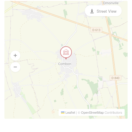
Street View
Leaflet
|
©
OpenStreetMap
Contributors