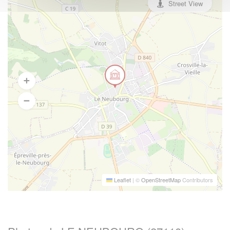
Street View
Leaflet
|
©
OpenStreetMap
Contributors