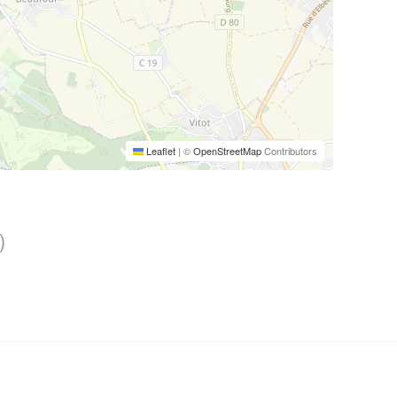
Leaflet
|
©
OpenStreetMap
Contributors
)