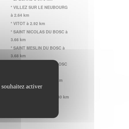
* VILLEZ SUR LE NEUBOURG
à 2.64 km
* VITOT à 2.92 km
* SAINT NICOLAS DU BOSC à
3.66 km
* SAINT MESLIN DU BOSC à
3.68 km
* SAINTE OPPORTUNE BOSC
à 3.69 km
* LE NEUBOURG à 4.00 km
 souhaitez activer
* IVILLE à 4.11 km
* ROUGE PERRIERS à 4.30 km