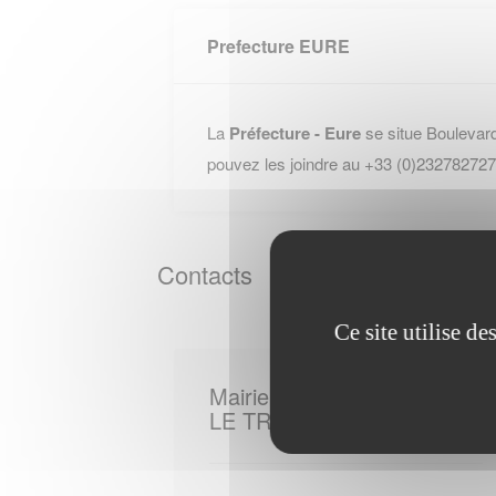
Prefecture EURE
La
Préfecture - Eure
se situe Bouleva
pouvez les joindre au +33 (0)232782727
Contacts
Ce site utilise d
Mairie de
LE TRONCQ