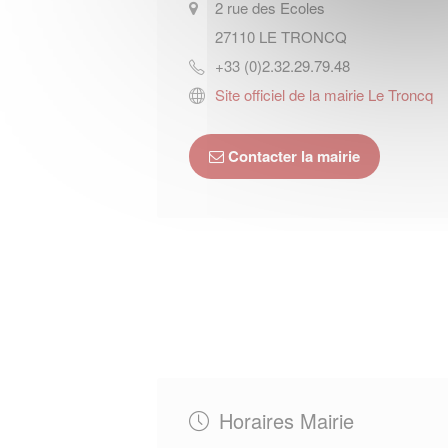
2 rue des Ecoles
27110
LE TRONCQ
+33 (0)2.32.29.79.48
Site officiel de la mairie Le Troncq
Contacter la mairie
Horaires Mairie