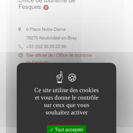
Fesques
6 Place Notre Dame
76270
Neufchâtel-en-Bray
+33 (0)2.35.93.22.96
Site officiel de l Office de tourisme
de Fesques
Contacter l'office de tourisme
Ce site utilise des cookies
et vous donne le contrôle
sur ceux que vous
souhaitez activer
Tout accepter