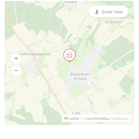
Street View
Leaflet
|
©
OpenStreetMap
Contributors