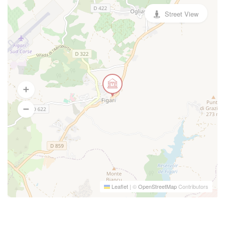
Street View
Leaflet
|
©
OpenStreetMap
Contributors