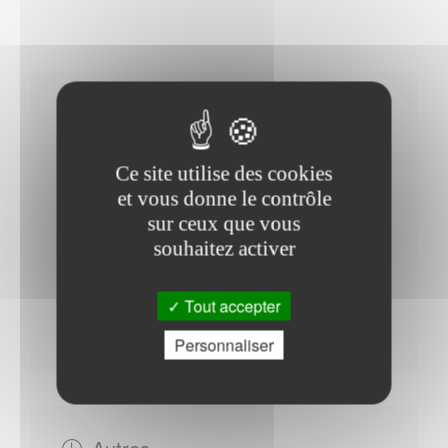
Horaires Mairie
Ce site utilise des cookies
et vous donne le contrôle
Mardi : - 09h00 à 12h00 - 14h00 à 18h00
sur ceux que vous
Lundi : - 09h00 à 12h00
souhaitez activer
Samedi : - 09h00 à 12h00
Du Mercredi au Jeudi : - 09h00 à 12h00
Tout accepter
Vendredi : - 09h00 à 12h00 - 14h00 à 18h00
Personnaliser