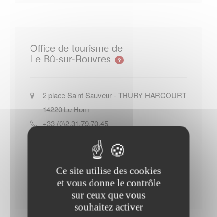
Office de tourisme de
Le Bû-sur-Rouvres
2 place Saint Sauveur - THURY HARCOURT
14220
Le Hom
+33 (0)2.31.79.70.45
Site officiel de l Office de tourisme
de Le Bû-sur-Rouvres
Ce site utilise des cookies
Contacter l'office de tourisme
et vous donne le contrôle
sur ceux que vous
souhaitez activer