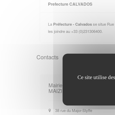
Prefecture CALVADOS
La
Préfecture - Calvados
se situe Rue
les joindre au +33 (0)231306400.
Contacts
Ce site utilise d
Mairie de
MAIZIERES
38 rue du Major-Styffe