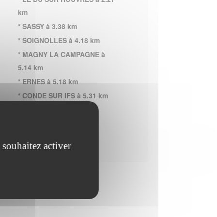
km
* SASSY à 3.38 km
* SOIGNOLLES à 4.18 km
* MAGNY LA CAMPAGNE à
5.14 km
* ERNES à 5.18 km
* CONDE SUR IFS à 5.31 km
* VIEUX FUME à 5.43 km
* OLENDON à 5.45 km
 souhaitez activer