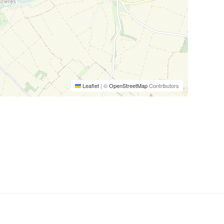
Leaflet
|
©
OpenStreetMap
Contributors