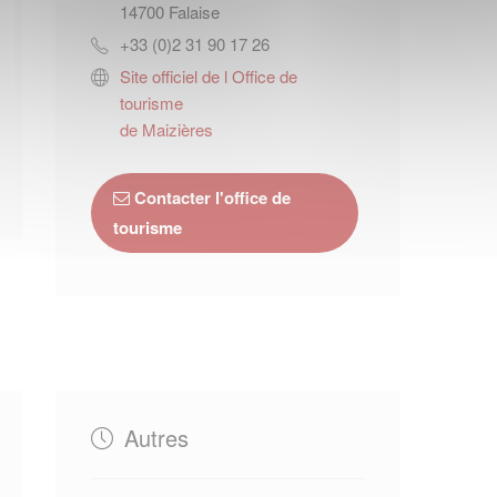
14700
Falaise
+33 (0)2 31 90 17 26
Site officiel de l Office de
tourisme
de Maizières
Contacter l'office de
tourisme
Autres