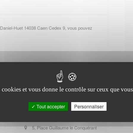
 Daniel-Huet 14038 Caen Cedex 9, vous pouvez
es cookies et vous donne le contrôle sur ceux que vous
Office de tourisme de
Maizières
Tout accepter
Personnaliser
5, Place Guillaume le Conquérant