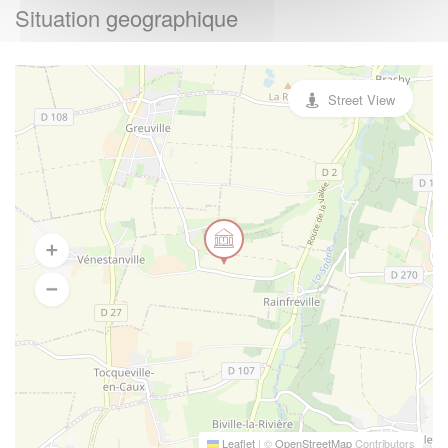
Situation geographique
Street View
Leaflet
|
©
OpenStreetMap
Contributors