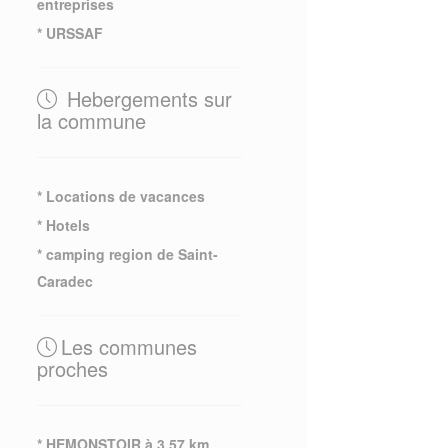
entreprises
* URSSAF
Hebergements sur
la commune
* Locations de vacances
* Hotels
* camping region de Saint-
Caradec
Les communes
proches
* HEMONSTOIR à 3.57 km