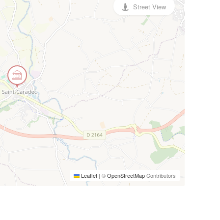
Street View
Leaflet
|
©
OpenStreetMap
Contributors