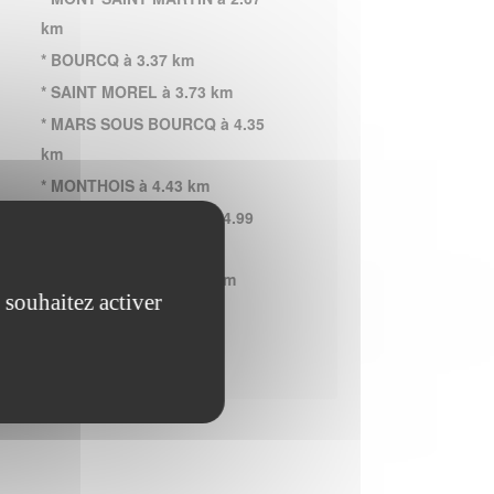
km
* BOURCQ à 3.37 km
* SAINT MOREL à 3.73 km
* MARS SOUS BOURCQ à 4.35
km
* MONTHOIS à 4.43 km
* SAVIGNY SUR AISNE à 4.99
km
* SAINTE MARIE à 5.04 km
 souhaitez activer
* VOUZIERS à 5.35 km