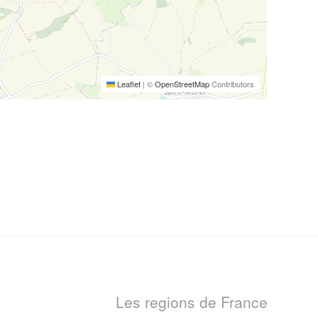
Leaflet
|
©
OpenStreetMap
Contributors
Les regions de France