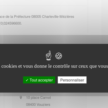
ace de la Préfecture 08005 Charleville-Mézières
 (0)324596600.
es cookies et vous donne le contrôle sur ceux que vous
Office de tourisme de
Sugny
Tout accepter
Personnaliser
10 place Carnot
08400
Vouziers