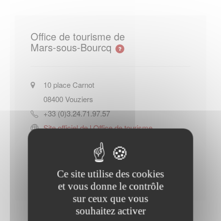
Office de tourisme de
Mars-sous-Bourcq
10 place Carnot
08400
Vouziers
+33 (0)3.24.71.97.57
Site officiel de l Office de tourisme
de Mars-sous-Bourcq
Contacter l'office de tourisme
Ce site utilise des cookies
et vous donne le contrôle
sur ceux que vous
souhaitez activer