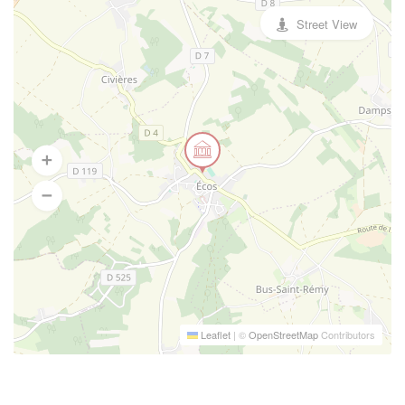
Street View
Leaflet
|
©
OpenStreetMap
Contributors