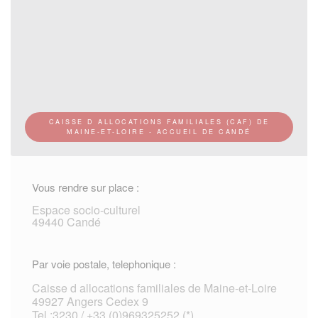
CAISSE D ALLOCATIONS FAMILIALES (CAF) DE
MAINE-ET-LOIRE - ACCUEIL DE CANDÉ
Vous rendre sur place :
Espace socio-culturel
49440 Candé
Par voie postale, telephonique :
Caisse d allocations familiales de Maine-et-Loire
49927 Angers Cedex 9
Tel :3230 / +33 (0)969325252 (*)