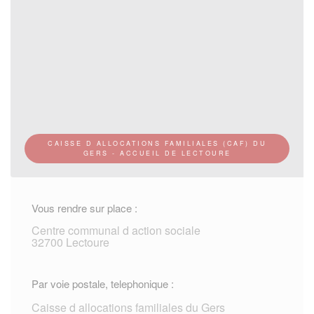
CAISSE D ALLOCATIONS FAMILIALES (CAF) DU
GERS - ACCUEIL DE LECTOURE
Vous rendre sur place :
Centre communal d action sociale
32700 Lectoure
Par voie postale, telephonique :
Caisse d allocations familiales du Gers