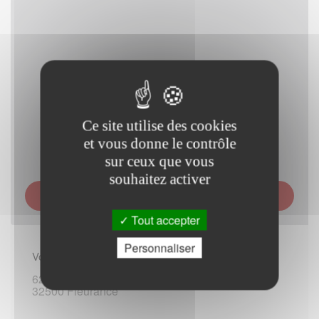
Ce site utilise des cookies
et vous donne le contrôle
sur ceux que vous
souhaitez activer
CAISSE D ALLOCATIONS FAMILIALES (CAF) DU
GERS - ACCUEIL DE FLEURANCE
Tout accepter
Personnaliser
Vous rendre sur place :
62 rue Alphonse-Cadéot
32500 Fleurance