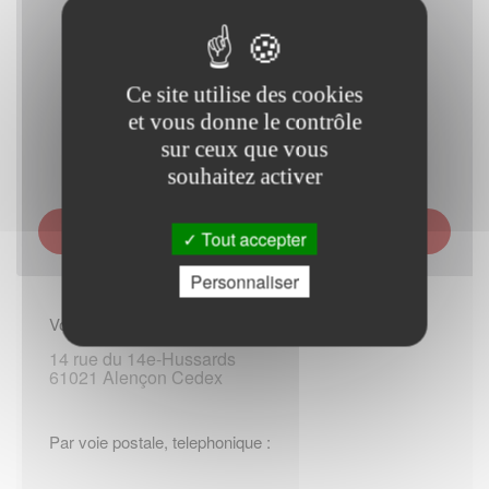
Ce site utilise des cookies
et vous donne le contrôle
sur ceux que vous
souhaitez activer
CAISSE D ALLOCATIONS FAMILIALES (CAF) DE L
Tout accepter
ORNE - SIÈGE D ALENÇON
Personnaliser
Vous rendre sur place :
14 rue du 14e-Hussards
61021 Alençon Cedex
Par voie postale, telephonique :