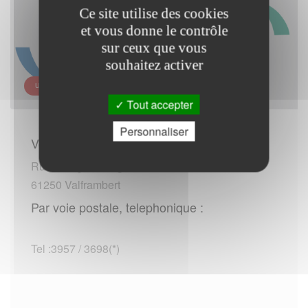
Ce site utilise des cookies
et vous donne le contrôle
sur ceux que vous
souhaitez activer
URSSAF - NORMANDIE - SITE DE L ORNE
Tout accepter
Personnaliser
Vous rendre sur place :
Rue François-Arago
61250 Valframbert
Par voie postale, telephonique :
Tel :3957 / 3698(*)