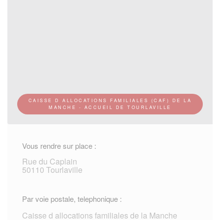
CAISSE D ALLOCATIONS FAMILIALES (CAF) DE LA
MANCHE - ACCUEIL DE TOURLAVILLE
Vous rendre sur place :
Rue du Caplain
50110 Tourlaville
Par voie postale, telephonique :
Caisse d allocations familiales de la Manche