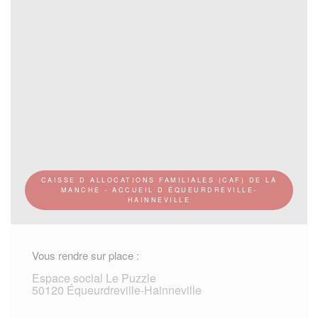
CAISSE D ALLOCATIONS FAMILIALES (CAF) DE LA
MANCHE - ACCUEIL D ÉQUEURDREVILLE-
HAINNEVILLE
Vous rendre sur place :
Espace social Le Puzzle
50120 Équeurdreville-Hainneville