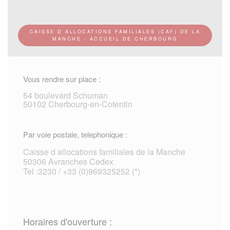
CAISSE D ALLOCATIONS FAMILIALES (CAF) DE LA
MANCHE - ACCUEIL DE CHERBOURG
Vous rendre sur place :
54 boulevard Schuman
50102 Cherbourg-en-Cotentin
Par voie postale, telephonique :
Caisse d allocations familiales de la Manche
50306 Avranches Cedex
Tel :3230 / +33 (0)969325252 (*)
Horaires d'ouverture :