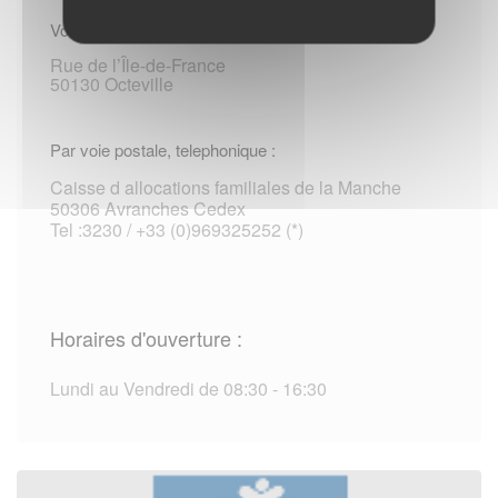
Vous rendre sur place :
Rue de l’Île-de-France
50130 Octeville
Par voie postale, telephonique :
Caisse d allocations familiales de la Manche
50306 Avranches Cedex
Tel :3230 / +33 (0)969325252 (*)
Horaires d'ouverture :
Lundi au Vendredi de 08:30 - 16:30