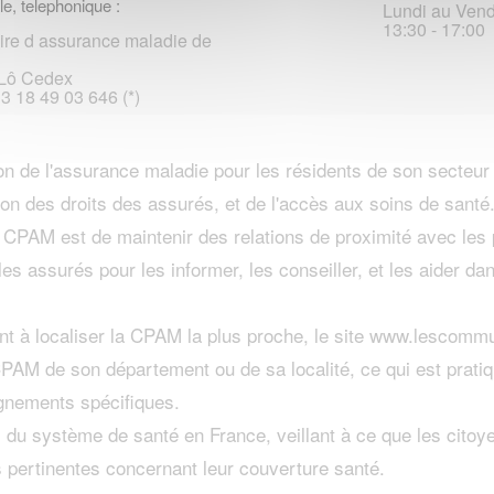
le, telephonique :
Lundi au Vendr
13:30 - 17:00
ire d assurance maladie de
-Lô Cedex
33 18 49 03 646 (*)
n de l'assurance maladie pour les résidents de son secteur
on des droits des assurés, et de l'accès aux soins de santé
a CPAM est de maintenir des relations de proximité avec les
les assurés pour les informer, les conseiller, et les aider d
t à localiser la CPAM la plus proche, le site www.lescommun
 CPAM de son département ou de sa localité, ce qui est prat
ignements spécifiques.
du système de santé en France, veillant à ce que les citoy
s pertinentes concernant leur couverture santé.