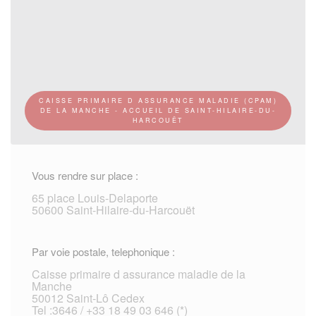
CAISSE PRIMAIRE D ASSURANCE MALADIE (CPAM)
DE LA MANCHE - ACCUEIL DE SAINT-HILAIRE-DU-
HARCOUËT
Vous rendre sur place :
65 place Louis-Delaporte
50600 Saint-Hilaire-du-Harcouët
Par voie postale, telephonique :
Caisse primaire d assurance maladie de la
Manche
50012 Saint-Lô Cedex
Tel :3646 / +33 18 49 03 646 (*)