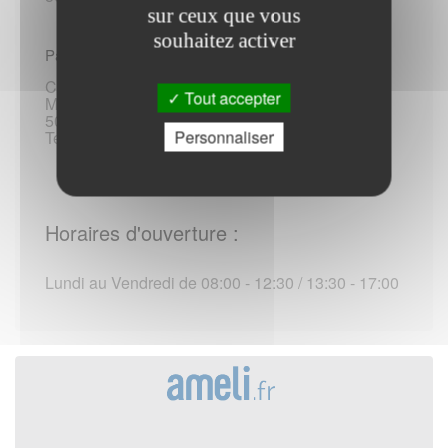
sur ceux que vous
souhaitez activer
Par voie postale, telephonique :
Caisse primaire d assurance maladie de la
Tout accepter
Manche
50012 Saint-Lô Cedex
Personnaliser
Tel :3646 / +33 18 49 03 646 (*)
Horaires d'ouverture :
Lundi au Vendredi de 08:00 - 12:30 / 13:30 - 17:00