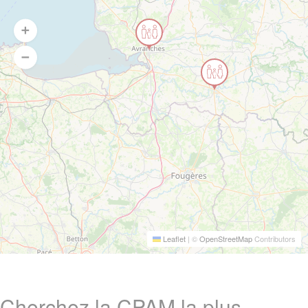
Leaflet
|
©
OpenStreetMap
Contributors
Cherchez la CPAM la plus