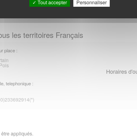
Tout accepter
Personnaliser
us les territoires Français
r place :
tain
Pois
Horaires d'o
le, telephonique :
 (0)233692914(*)
 être appliqués.