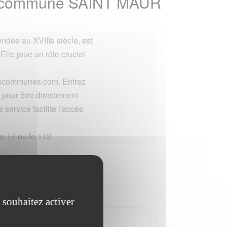
 la commune SAINT MAUR
ndée au XVIIIe siècle, est
 Elle joue un rôle crucial
lescommunes.com. Entrez
pour être directement
 service facilite l'accès
e 17 ou le 112.
 souhaitez activer