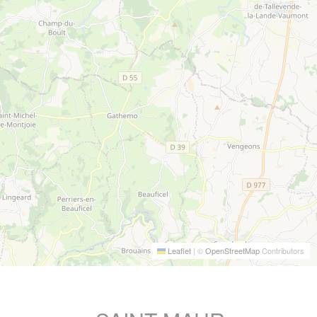
Leaflet
|
©
OpenStreetMap
Contributors