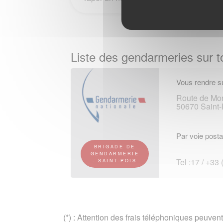
Liste des gendarmeries sur to
Vous rendre su
Route de Mor
50670 Saint-
Par voie posta
BRIGADE DE
GENDARMERIE
Tel :17 / +33
- SAINT-POIS
(*) : Attention des frais téléphoniques peuvent