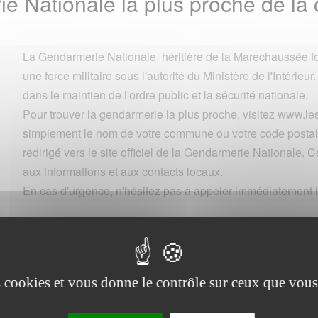
ie Nationale la plus proche de
La Gendarmerie Nationale, héritière de la Marechaussée fo
une force militaire sous l'autorité du Ministère de l'Intérieur.
dans le maintien de l'ordre public et la sécurité nationale.
Pour trouver la gendarmerie la plus proche, visitez www.
simplement le nom de votre commune ou votre code postal 
redirigé vers le site officiel de la Gendarmerie Nationale. Ce
aux informations et aux contacts locaux.
En cas d'urgence, n'hésitez pas à appeler immédiatement l
Commune
es cookies et vous donne le contrôle sur ceux que vous