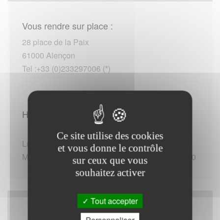
Vous rendre sur place :
28 place de la Paix
61000 Alençon
Tel :+33 (0)233297006 (*)
Horaires d'ouverture :
Ce site utilise des cookies
Lundi de 13:30 - 17:30
et vous donne le contrôle
Mardi au Vendredi de 08:30 - 12:00 / 13:30 - 17:30
sur ceux que vous
souhaitez activer
Tout accepter