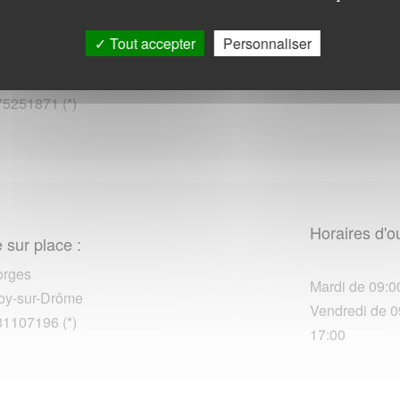
 sur place :
Tout accepter
Personnaliser
Horaires d'o
igny
ur-Seulles
75251871 (*)
Horaires d'o
 sur place :
orges
Mardi de 09:00
oy-sur-Drôme
Vendredi de 09
31107196 (*)
17:00