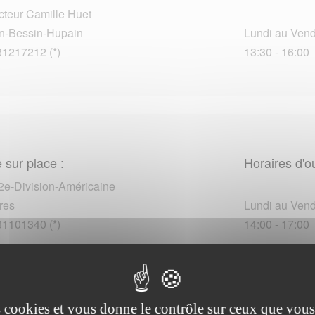
cteur Camille Huet
n-Bessin-Hupain
Lundi au Vendr
31217212 (*)
13:30 - 16:00
 sur place :
Horaires d'o
 2e-Division-Américaine
res
Lundi au Vendr
31101340 (*)
14:00 - 17:00
es cookies et vous donne le contrôle sur ceux que vous