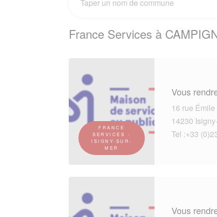
France Services à CAMPIGN
Vous rendre
16 rue Émil
14230 Isigny
FRANCE
Tel :+33 (0)2
SERVICES -
ISIGNY-SUR-
MER
Vous rendre