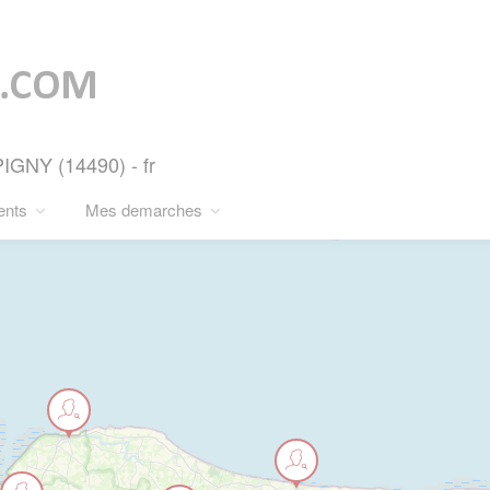
GNY (14490) - fr
ents
Mes demarches