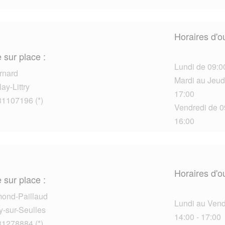
Horaires d'o
 sur place :
Lundi de 09:00
rnard
Mardi au Jeudi
ay-Littry
17:00
31107196 (*)
Vendredi de 09
16:00
Horaires d'o
 sur place :
mond-Paillaud
Lundi au Vendr
y-sur-Seulles
14:00 - 17:00
31278884 (*)