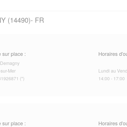
Y (14490)- FR
 sur place :
Horaires d'o
e Demagny
-sur-Mer
Lundi au Vendr
31926871 (*)
14:00 - 17:00
 sur place :
Horaires d'o