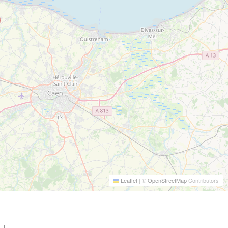
Leaflet
|
©
OpenStreetMap
Contributors