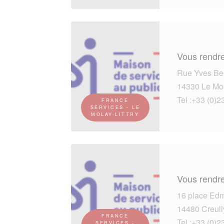
Vous rendre
Rue Yves Be
14330 Le Mol
Tel :+33 (0)2
FRANCE
SERVICES - LE
MOLAY-LITTRY
Vous rendre
16 place Ed
14480 Creull
FRANCE
Tel :+33 (0)2
SERVICES -