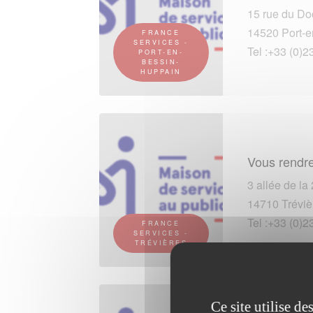
15 rue du Do
14520 Port-e
FRANCE
SERVICES -
Tel :+33 (0)2
PORT-EN-
BESSIN-
HUPPAIN
Vous rendre
3 allée de la
14710 Tréviè
Tel :+33 (0)2
FRANCE
SERVICES -
TRÉVIÈRES
Ce site utilise d