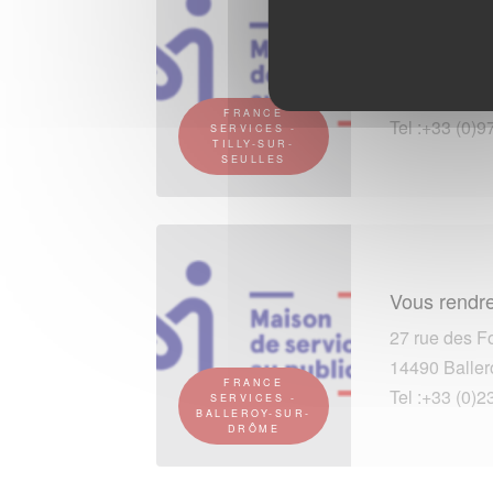
Vous rendre
Route de Juv
14250 Tilly-s
FRANCE
Tel :+33 (0)9
SERVICES -
TILLY-SUR-
SEULLES
Vous rendre
27 rue des F
14490 Baller
FRANCE
Tel :+33 (0)2
SERVICES -
BALLEROY-SUR-
DRÔME