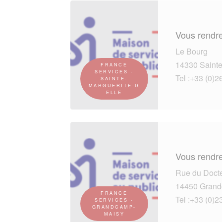
Vous rendre
Le Bourg
14330 Sainte
FRANCE
SERVICES -
Tel :+33 (0)2
SAINTE-
MARGUERITE-D
ELLE
Vous rendre
Rue du Docte
14450 Grand
FRANCE
Tel :+33 (0)2
SERVICES -
GRANDCAMP-
MAISY