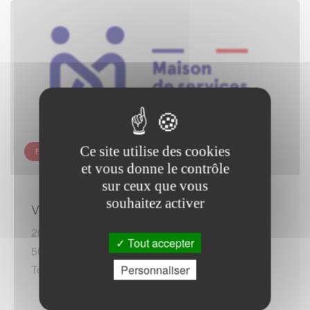
Ce site utilise des cookies
FRANCE SERVICES - LA HAYE
et vous donne le contrôle
sur ceux que vous
souhaitez activer
Vous rendre sur place :
20 chemin des Aubépines
Tout accepter
50250 La Haye
Tel :+33 (0)233071179 (*)
Personnaliser