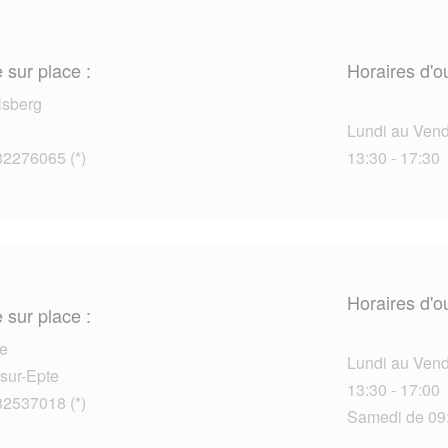
 sur place :
Horaires d'o
lsberg
s
Lundi au Vendr
32276065 (*)
13:30 - 17:30
Horaires d'o
 sur place :
e
Lundi au Vendr
sur-Epte
13:30 - 17:00
32537018 (*)
Samedi de 09: