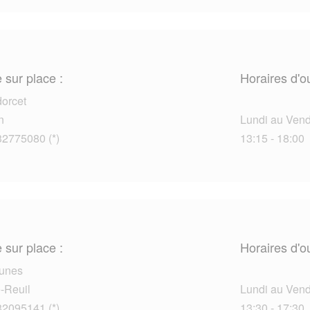
 sur place :
Horaires d'o
orcet
n
Lundi au Vendr
32775080 (*)
13:15 - 18:00
 sur place :
Horaires d'o
eunes
-Reuil
Lundi au Vendr
32095141 (*)
13:30 - 17:30