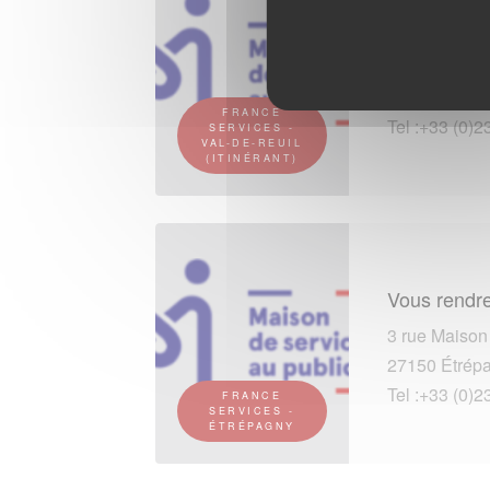
Vous rendre
4 rue Le Massi
27100 Val-de
FRANCE
Tel :+33 (0)2
SERVICES -
VAL-DE-REUIL
(ITINÉRANT)
Vous rendre
3 rue Maison
27150 Étrép
Tel :+33 (0)2
FRANCE
SERVICES -
ÉTRÉPAGNY