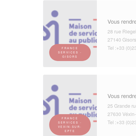
Vous rendre
28 rue Riege
27140 Gisor
Tel :+33 (0)2
FRANCE
SERVICES -
GISORS
Vous rendre
25 Grande ru
27630 Véxin-
FRANCE
Tel :+33 (0)2
SERVICES -
VEXIN-SUR-
EPTE