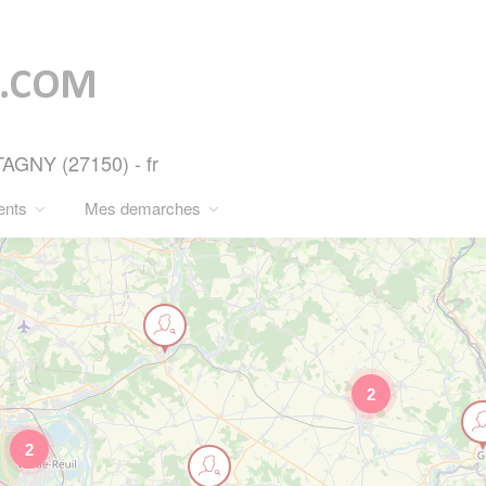
AGNY (27150) - fr
ents
Mes demarches
2
2