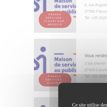
6, rue Augus
27380 Fleury
FRANCE
Tel :+33 (0)2
SERVICES -
FLEURY-SUR-
ANDELLE
Vous rendre
3 bis chemin
27400 Louvie
Tel :+33 (0)2
FRANCE
SERVICES -
LOUVIERS
Ce site utilise d