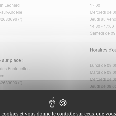
tin Léonard
17:00
-sur-Andelle
Mercredi de 0
32683696 (*)
Jeudi au Vendr
14:30 - 17:00
Samedi de 09:
Horaires d'o
 sur place :
Lundi de 09:00
 des Fontenelles
Mardi de 09:00
rs
Mercredi de 09
32633990 (*)
Jeudi de 09:00
Vendredi de 1
es cookies et vous donne le contrôle sur ceux que vous