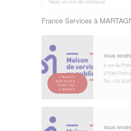
France Services à MARTAG
Vous rendre
6 rue du Pré
27340 Pont-d
FRANCE
Tel :+33 (0)2
SERVICES -
PONT-DE-
L’ARCHE
Vous rendre