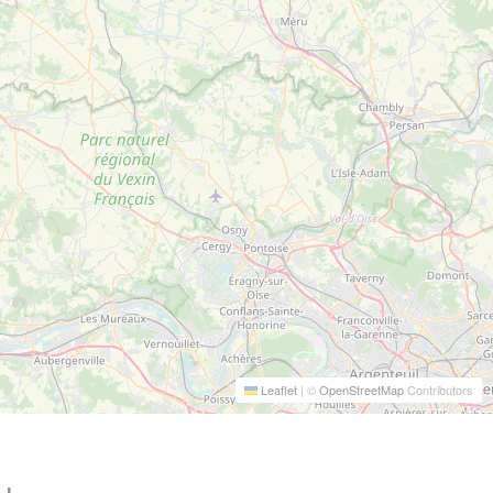
Leaflet
|
©
OpenStreetMap
Contributors