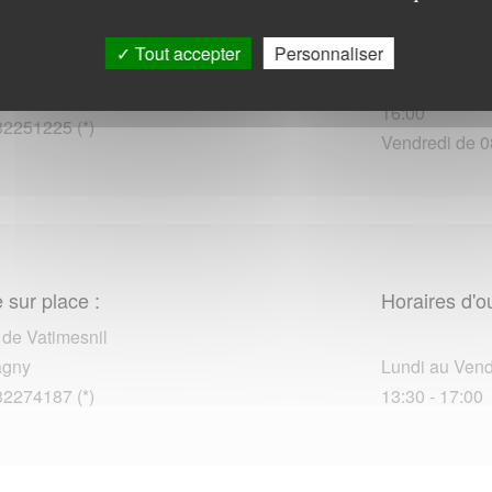
Horaires d'o
 sur place :
Tout accepter
Personnaliser
f - Ilot Thorel
Lundi au Jeudi
-Reuil
16:00
32251225 (*)
Vendredi de 0
 sur place :
Horaires d'o
 de Vatimesnil
agny
Lundi au Vendr
32274187 (*)
13:30 - 17:00