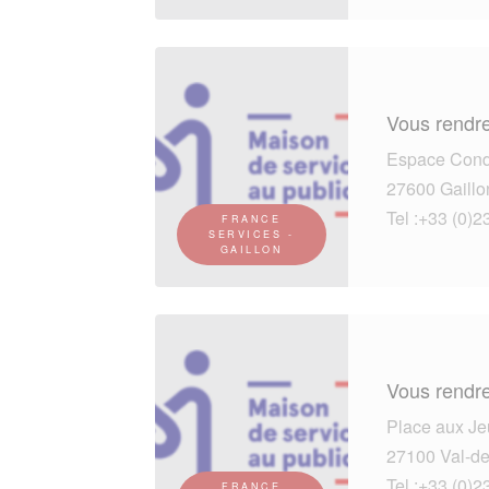
Vous rendre
Espace Cond
27600 Gaillo
Tel :+33 (0)2
FRANCE
SERVICES -
GAILLON
Vous rendre
Place aux J
27100 Val-de
Tel :+33 (0)2
FRANCE